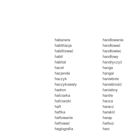
habanera
handlowanie
habilitacja
handlować
habilitować
handlowiec
habit
handlowy
habitat
handryczyć
hacel
hanga
hacjenda
hangar
haczyk
haniebnie
haczykowaty
haniebność
hadron
haniebny
hafciarka
hantle
hafciarski
hanza
haft
haracz
haftka
harakiri
haftowanie
harap
haftować
harbuz
hagiografia
harc