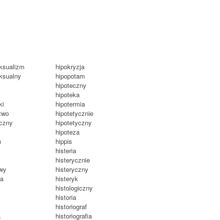
ksualizm
hipokryzja
ksualny
hipopotam
hipoteczny
ć
hipoteka
ki
hipotermia
two
hipotetycznie
yczny
hipotetyczny
hipoteza
n
hippis
y
histeria
histerycznie
owy
histeryczny
ja
histeryk
histologiczny
historia
historiograf
a
historiografia