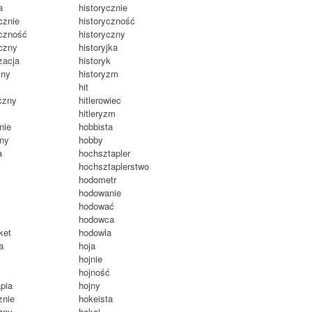
a
historycznie
cznie
historyczność
iczność
historyczny
iczny
historyjka
zacja
historyk
zny
historyzm
hit
iczny
hitlerowiec
hitleryzm
nie
hobbista
zny
hobby
a
hochsztapler
a
hochsztaplerstwo
m
hodometr
hodowanie
hodować
a
hodowca
ket
hodowla
ia
hoja
hojnie
hojność
apia
hojny
znie
hokeista
zny
hokej