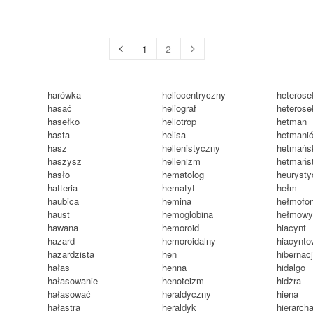
1
2
harówka
heliocentryczny
heterose
hasać
heliograf
heterose
hasełko
heliotrop
hetman
hasta
helisa
hetmani
hasz
hellenistyczny
hetmańs
haszysz
hellenizm
hetmańs
hasło
hematolog
heuryst
hatteria
hematyt
hełm
haubica
hemina
hełmofo
haust
hemoglobina
hełmow
hawana
hemoroid
hiacynt
hazard
hemoroidalny
hiacynt
hazardzista
hen
hibernac
hałas
henna
hidalgo
hałasowanie
henoteizm
hidżra
hałasować
heraldyczny
hiena
hałastra
heraldyk
hierarch