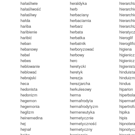
hałaśliwie
heraldyka
hierarchi
hałaśliwość
herb
hierarchi
hałaśliwy
herbaciany
hierarch
hałda
herbaciarnia
hierarch
hańba
herbarz
hierarchi
hańbienie
herbata
hieratyc
hańbić
herbatka
hieroglif
heban
herbatnik
hieroglif
hebanowy
herboryzować
higiena
hebel
herbowy
higienicz
hebes
herc
higienic
heblowanie
heretycki
higienist
heblować
heretyk
hinduist
hebrajski
herezja
hinduiz
heca
herezjarcha
hindus
hedonista
herkulesowy
hiparion
hedonizm
herma
hiperbol
hegemon
hermafrodyta
hipermar
hegemonia
hermafrodytyzm
hipertrof
heglizm
hermeneutyka
hipika
heinemedina
hermetycznie
hipis
hej
hermetyczność
hipnoter
hejnał
hermetyczny
hipnotyc
hejże
heroicznie
hipnotyc