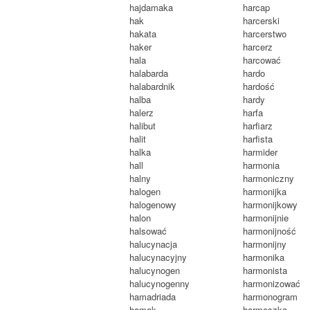
hajdamaka
harcap
hak
harcerski
hakata
harcerstwo
haker
harcerz
hala
harcować
halabarda
hardo
halabardnik
hardość
halba
hardy
halerz
harfa
halibut
harfiarz
halit
harfista
halka
harmider
hall
harmonia
halny
harmoniczny
halogen
harmonijka
halogenowy
harmonijkowy
halon
harmonijnie
halsować
harmonijność
halucynacja
harmonijny
halucynacyjny
harmonika
halucynogen
harmonista
halucynogenny
harmonizować
hamadriada
harmonogram
hamak
harmoszka