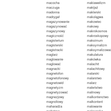
macocha
makiawelizm
maczuga
makijaż
madonna
maklerski
madrygał
makolągwa
magazynowanie
makowiec
magazynować
makowy
magazynowy
makrokosmos
magiczność
makroskopowy
magisterium
maksimum
magisterski
maksymalizm
magistracki
maksymalizowa
maglarz
makulatura
maglowanie
makówka
maglować
malachit
magnacki
malachitowy
magnetofon
malarski
magnetofonowy
malarstwo
magnetowid
malarz
magnetyzm
maleństwo
magnetyzować
malinowy
magnezjowy
malkontenctwo
magnoliowy
malkontent
maharadża
malowanie
mahatma
malowanka