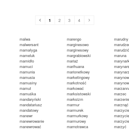
1
2
3
4
malwa
marengo
marudny
malwersant
marginesowo
marudze
mamałyga
marginesowy
marudzi
mameluk
margrabiowski
maruna
mamidło
mariaż
marynar
mamuci
marihuana
marynars
mamunia
marionetkowy
marynar
mamusia
marketingowy
marynow
mamusiny
markotność
marynow
mamut
markować
marzann
mamuśka
marksistowski
marzec
mandaryński
marksizm
marzeni
mandatariusz
marmur
marznąć
mandatowy
marmurek
marzycie
manewr
marmurkowy
marzycie
manewrowanie
marmurowy
marzycie
manewrować
marnotrawca
marzyć