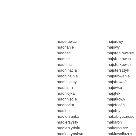
macerować
majorowy
machanie
majowy
machać
majsterkowanie
macher
majsterkować
machina
majsterkowicz
machinacja
majstersztyk
machinalnie
majstrowanie
machinalny
majstrować
machista
majówka
machlojka
majątek
machnięcie
majątkowy
machorka
majętność
macierz
majętny
macierzanka
makabryczność
macierzysty
makaron
macierzyński
makaroniarz
macierzyństwo
makiaweliczny