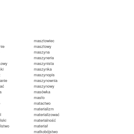
masztowiec
nie
masztowy
ć
maszyna
maszyneria
kowy
maszynista
ki
maszynka
z
maszynopis
anie
maszynownia
ać
maszynowy
a
masówka
masło
e
matactwo
materializm
l
materializować
lski
materialność
lstwo
materiał
matkobójstwo