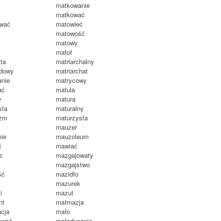
matkowanie
matkować
wać
matowieć
i
matowość
matowy
matoł
ta
matriarchalny
dowy
matriarchat
nie
matrycowy
ać
matula
y
matura
sta
maturalny
izm
maturzysta
mauzer
ie
mauzoleum
ć
mawiać
c
mazgajowaty
mazgajstwo
ść
mazidło
mazurek
i
mazut
nt
małmazja
cja
mało
ować
małodusznie