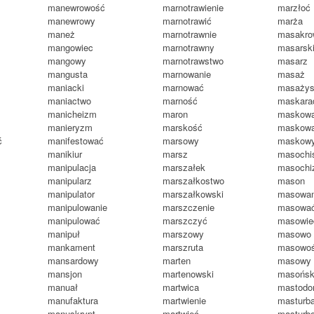
manewrowość
marnotrawienie
marzłoć
manewrowy
marnotrawić
marża
maneż
marnotrawnie
masakro
mangowiec
marnotrawny
masarsk
mangowy
marnotrawstwo
masarz
mangusta
marnowanie
masaż
maniacki
marnować
masażys
maniactwo
marność
maskara
manicheizm
maron
maskowa
manieryzm
marskość
maskow
ć
manifestować
marsowy
maskow
manikiur
marsz
masochi
manipulacja
marszałek
masoch
manipularz
marszałkostwo
mason
manipulator
marszałkowski
masowan
manipulowanie
marszczenie
masowa
manipulować
marszczyć
masowie
manipuł
marszowy
masowo
mankament
marszruta
masowo
mansardowy
marten
masowy
mansjon
martenowski
masońsk
manuał
martwica
mastodo
manufaktura
martwienie
masturba
manuskrypt
martwieć
masturb