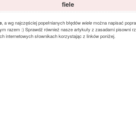
fiele
e
, a wg najczęściej popełnianych błędów
wiele
można napisać popraw
nym razem :) Sprawdź również nasze artykuły z zasadami pisowni rz/ż,
h internetowych słownikach korzystając z linków poniżej.