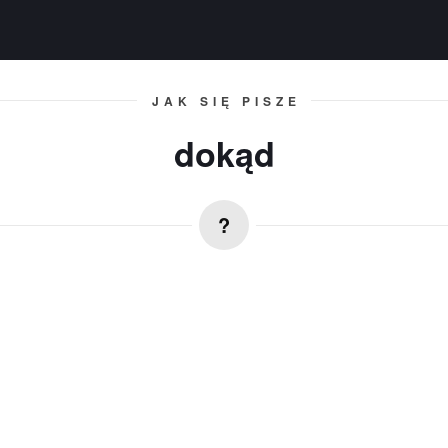
JAK SIĘ PISZE
dokąd