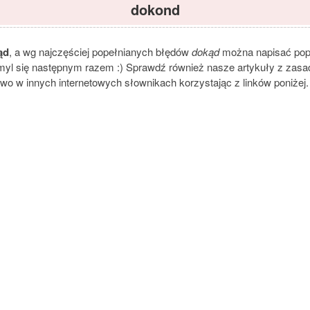
dokond
ąd
, a wg najczęściej popełnianych błędów
dokąd
można napisać popr
omyl się następnym razem :) Sprawdź również nasze artykuły z zasadam
owo w innych internetowych słownikach korzystając z linków poniżej.