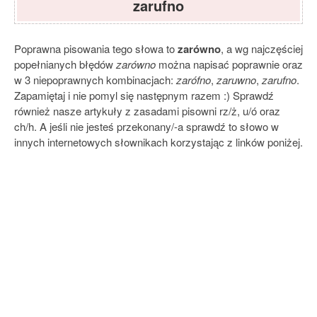
zarufno
Poprawna pisowania tego słowa to
zarówno
, a wg najczęściej
popełnianych błędów
zarówno
można napisać poprawnie oraz
w 3 niepoprawnych kombinacjach:
zarófno
,
zaruwno
,
zarufno
.
Zapamiętaj i nie pomyl się następnym razem :) Sprawdź
również nasze artykuły z zasadami pisowni rz/ż, u/ó oraz
ch/h. A jeśli nie jesteś przekonany/-a sprawdź to słowo w
innych internetowych słownikach korzystając z linków poniżej.