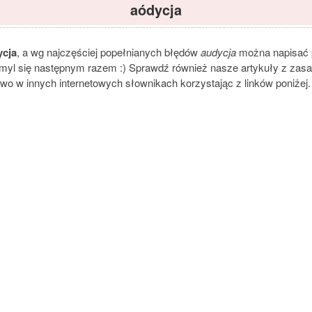
aódycja
ycja
, a wg najczęściej popełnianych błędów
audycja
można napisać p
pomyl się następnym razem :) Sprawdź również nasze artykuły z zasada
owo w innych internetowych słownikach korzystając z linków poniżej.