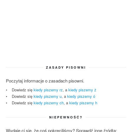
ZASADY PISOWNI
Poczytaj informacje o zasadach pisowni.
Dowiedz się
kiedy piszemy rz
, a
kiedy piszemy ż
Dowiedz się
kiedy piszemy u
, a
kiedy piszemy ó
Dowiedz się
kiedy piszemy ch
, a
kiedy piszemy h
NIEPEWNOŚĆ?
Wydaje ci się, że coś pokręciliśmy? Sprawdź inne źródła: