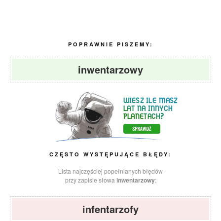
POPRAWNIE PISZEMY:
inwentarzowy
CZĘSTO WYSTĘPUJĄCE BŁĘDY:
Lista najczęściej popełnianych błędów
przy zapisie słowa
inwentarzowy
:
infentarzofy