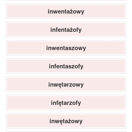
inwentażowy
infentażofy
inwentaszowy
infentaszofy
inwętarzowy
infętarzofy
inwętażowy